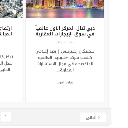
دبي تنال المركز الأول عالمياً
ارتفاع
في سوق الإيجارات العقارية
المباش
منذ 5 سنوات
تيكنيكال ريفيرينس | رصد إعلامي
تيكنيكا
كشفت شركة «سَفِلز»، العالمية
سجل الم
المتخصصة في مجال الاستشارات
الخارج
العقارية،...
قراءة المزيد
1
التالي