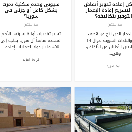
ن إعادة تدوير أنقاض
مليوني وحدة سكنية دمرت
لتسريع إعادة الإعمار
بشكل كامل أو جزئي في
لتوفير بتكاليفه؟
سوريا؟
منذ سنتين
منذ سنتين
الدمار الذي نتج عن قصف
تشير تقديرات أولية نشرتها الأمم
المدن والبلدات السورية طوال 14
المتحدة سابقاً أن سوريا بحاجة إلى
لايين الأطنان من الأنقاض،
400 مليار دولار لعمليات إعادة...
وهي...
قراءة المزيد
قراءة المزيد