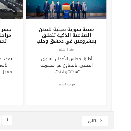
منصة سورية صينية للمدن
جسر م
الصناعية الذكية تنطلق
مراحل
بمشروعين في دمشق وحلب
تمهي
منذ 1 شهر
أطلق مجلس الأعمال السوري
تفقد وز
الصيني، بالتعاون مع مجموعة
الأعم
“سوتشو لاند”...
معمل ال
قراءة المزيد
1
التالي