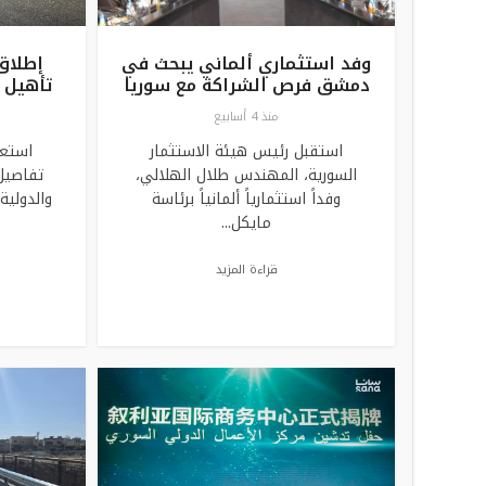
وفد استثماري ألماني يبحث في
إطلاق
دمشق فرص الشراكة مع سوريا
تأهيل 
منذ 4 أسابيع
استقبل رئيس هيئة الاستثمار
استعر
السورية، المهندس طلال الهلالي،
تفاصيل
وفداً استثمارياً ألمانياً برئاسة
والدولية
مايكل...
قراءة المزيد