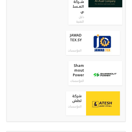
شــركة
الـعــسل
ي
دليل
التقنية
JAWAD
TEX.SY
المؤسسات
Sham
mout
Power
المؤسسات
شركة
لطش
المؤسسات