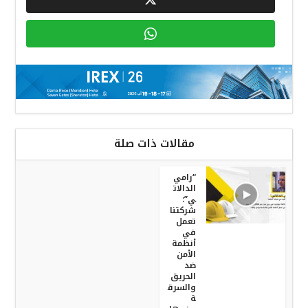
مقالات ذات صلة
“رامي
الدالات
ي”:
شركتنا
تعمل
في
أنظمة
الأمن
ضد
الحريق
والسرق
ة