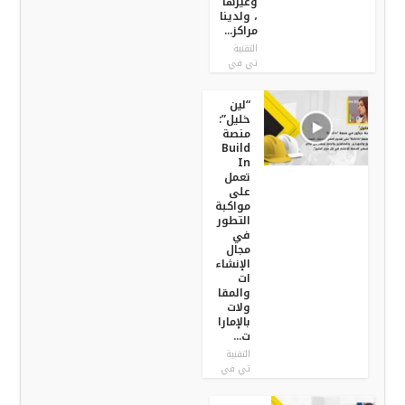
وغيرها
، ولدينا
مراكز...
التقنية
تي في
“لين
خليل”:
منصة
Build
In
تعمل
على
مواكبة
التطور
في
مجال
الإنشاء
ات
والمقا
ولات
بالإمارا
ت...
التقنية
تي في