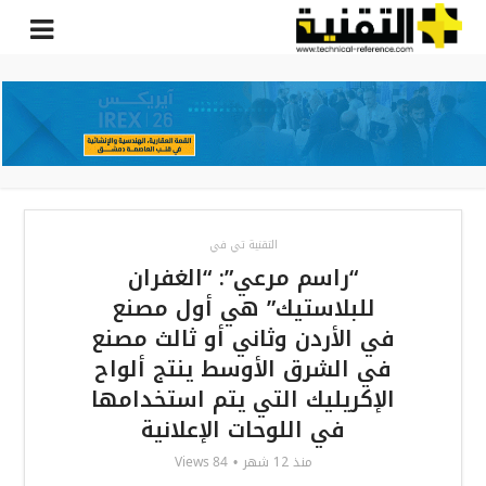
التقنية تي في
“راسم مرعي”: “الغفران
للبلاستيك” هي أول مصنع
في الأردن وثاني أو ثالث مصنع
في الشرق الأوسط ينتج ألواح
الإكريليك التي يتم استخدامها
في اللوحات الإعلانية
84 Views
منذ 12 شهر