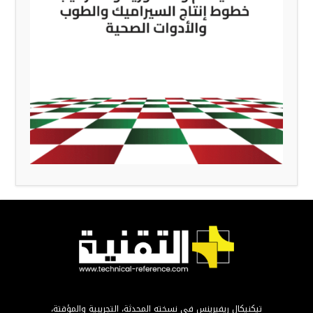
تيكنيكال ريفيرينس في نسخته المحدثة، التجريبية والمؤقتة،