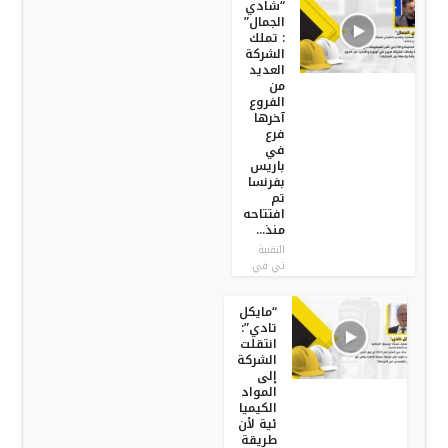
“شادي
الجمال”
: تملك
الشركة
العديد
من
الفروع
آخرها
فرع
في
باريس
بفرنسا
تم
افتتاحه
منذ...
التقنية
تي في
“مايكل
تادي”:
انتقلت
الشركة
إلى
المواد
الكيميا
ئية لأن
طريقة