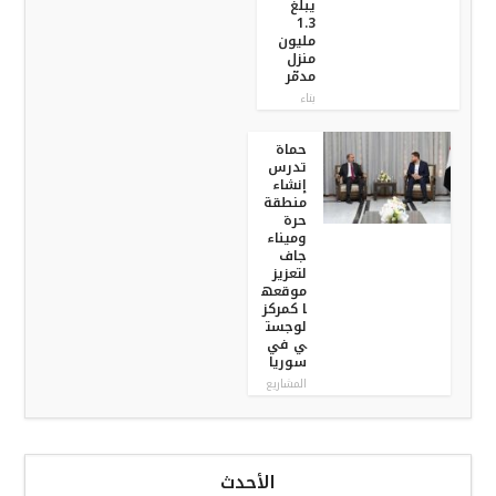
يبلغ
1.3
مليون
منزل
مدمّر
بناء
حماة
تدرس
إنشاء
منطقة
حرة
وميناء
جاف
لتعزيز
موقعه
ا كمركز
لوجست
ي في
سوريا
المشاريع
الأحدث