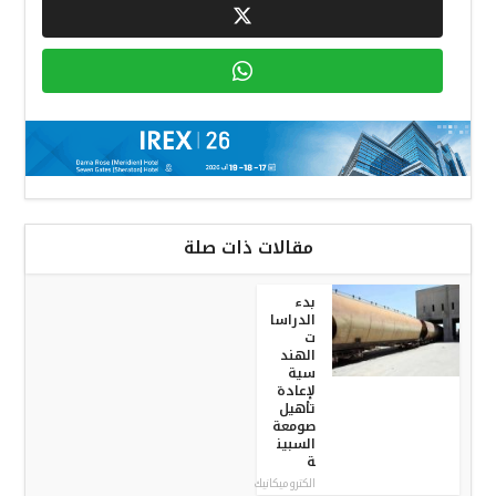
مقالات ذات صلة
بدء
الدراسا
ت
الهند
سية
لإعادة
تأهيل
صومعة
السبين
ة
الكتروميكانيك