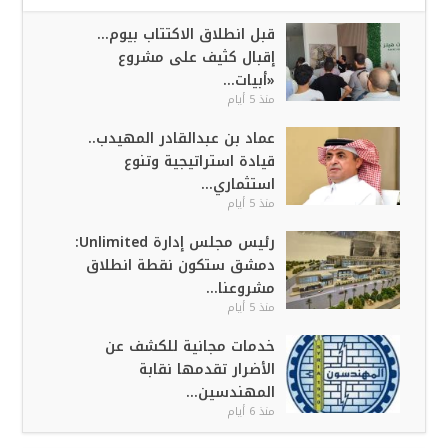
قبل انطلاق الاكتتاب بيوم…
إقبال كثيف على مشروع
«أبيات...
منذ 5 أيام
عماد بن عبدالقادر المهيدب..
قيادة استراتيجية وتنوع
استثماري...
منذ 5 أيام
رئيس مجلس إدارة Unlimited:
دمشق ستكون نقطة انطلاق
مشروعنا...
منذ 5 أيام
خدمات مجانية للكشف عن
الأضرار تقدمها نقابة
المهندسين...
منذ 6 أيام