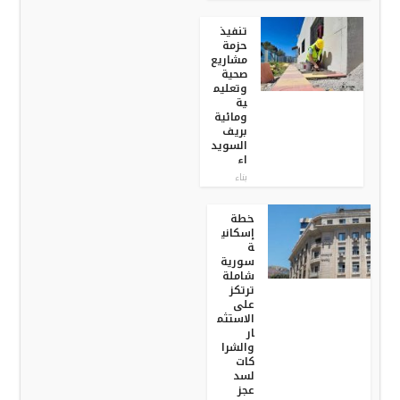
تنفيذ
حزمة
مشاريع
صحية
وتعليم
ية
ومائية
بريف
السويد
اء
بناء
خطة
إسكاني
ة
سورية
شاملة
ترتكز
على
الاستثم
ار
والشرا
كات
لسد
عجز