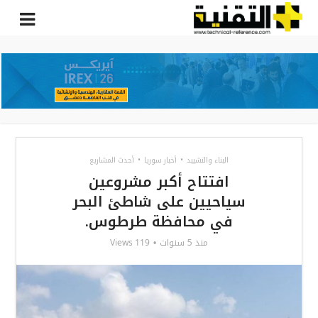
البناء والتشييد
•
أخبار سوريا
•
أحدث المشاريع
افتتاح أكبر مشروعين
سياحيين على شاطئ البحر
في محافظة طرطوس.
119 Views
منذ 5 سنوات