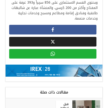
ويحتوي القسم الاستثماري على 856 سريراً و393 غرفة على
المفتاح وأكثر من 200 كرسي، والمنشأة عبارة عن شاليهات
طابقية وفنادق إقامة ومطاعم ومسبح وخدمات تجارية
وخدمات متممة.
مقالات ذات صلة
قبل