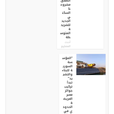
انطلاق
مشروع
نا
السكن
ي
الجديد
للشريح
ة
المتوس
طة
أحدث
المشاريع
“المؤس
سة
السوري
ة للبناء
والتشي
يد”
تبدأ
تركيب
جوائز
معبر
العريض
ة
الحدود
ي في