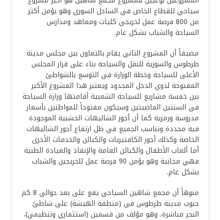
المشروعين نوعيين فمشروع مجمع شاهين هو أكبر مشروع
سياحي للقطاع الخاص في الساحل السوري وهو يؤمن أكثر
من 800 فرصة عمل لخريجي كليات ومعاهد ومدارس
السياحة والشباب بشكل عام.
مضيفاً أن المشروع الثاني يقام بالتعاون بين مجلس مدينة
طرطوس والسورية للنقل والسياحة بناء على قرار المجلس
الأعلى للسياحة وخطة الوزارة في التوسع بالشواطئ
المفتوحة لذوي الدخل المحدود ويعتبر هذا المشروع الأكبر
بين خمسة مشاريع للسياحة الشعبية أقامتها وزارة السياحة
في السنتين الماضيتين وسيكون مفتوحاً للمواطنين بأسعار
مدروسة ورمزية كما أن أجور الشاليهات الخشبية الموجودة
فيه محددة وتناسب الجميع في ظل ارتفاع أجور الشاليهات
الخاصة وكذلك أجور الكافتيريات والكبائن والخدمات الأخرى
أما ألعاب الأطفال والكبائن العامة والإنقاذ والعيادة الطبية
فهي مجانية وهو يؤمن 90 فرصة عمل للخريجين والشباب
بشكل عام.
منوهاً أن مجمع شاهين السياحي يقع على بعد حوالي 8 كم
جنوب مدينة طرطوس في (منطقة الهيشة) على شاطئ
البحر مباشرة، وهو مؤلف من قسمين (استثماري وتنظيمي)،