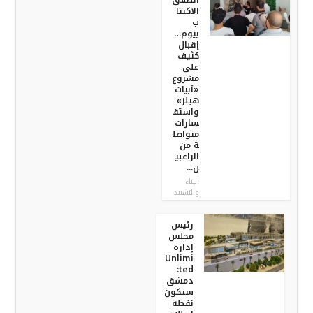
انطلاق
الاكتتا
ب
بيوم…
إقبال
كثيف
على
مشروع
«أبيات
هيلز»
واستف
سارات
متواصل
ة من
الراغبي
ن...
البناء
والتشييد
رئيس
مجلس
إدارة
Unlimi
ted:
دمشق
ستكون
نقطة