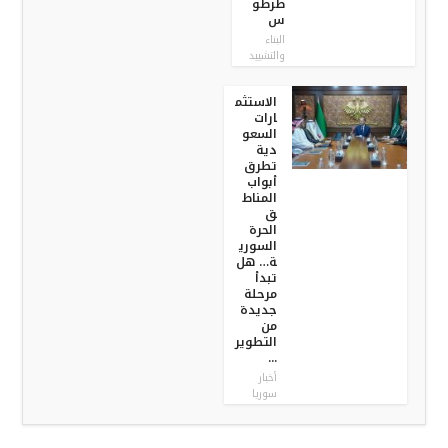
طرطو
س
البناء
والتشييد
الاستثم
ارات
السعو
دية
تطرق
أبواب
المناط
ق
الحرة
السوري
ة… هل
تبدأ
مرحلة
جديدة
من
التطوير
...
أخبار
سوريا